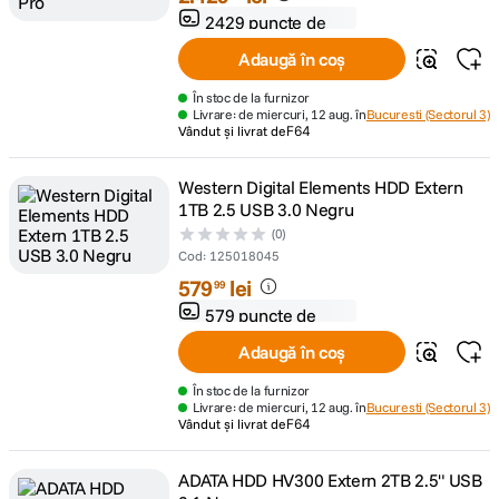
2429 puncte de
fidelitate
Adaugă în coș
În stoc de la furnizor
Livrare: de miercuri, 12 aug. în
Bucuresti (Sectorul 3)
Vândut și livrat de
F64
Western Digital Elements HDD Extern
1TB 2.5 USB 3.0 Negru
(0)
Cod
:
125018045
579
lei
99
579 puncte de
fidelitate
Adaugă în coș
În stoc de la furnizor
Livrare: de miercuri, 12 aug. în
Bucuresti (Sectorul 3)
Vândut și livrat de
F64
ADATA HDD HV300 Extern 2TB 2.5" USB