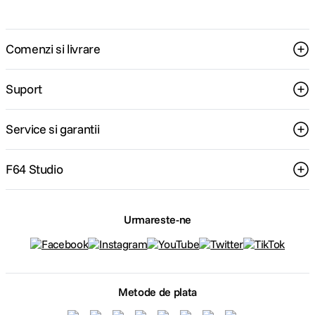
eliberezi spațiul de pe laptop sau PC;
transferi rapid materiale între birou, studio și
teren.
Comenzi si livrare
Dacă editezi pe laptop, o unitate de stocare externă
devine parte din fluxul tău zilnic de lucru.
Suport
HDD extern sau SSD extern - alege
conform stilului tău de lucru
Service si garantii
Alegerea depinde de modul în care lucrezi și de
buget.
F64 Studio
Alege HDD extern dacă:
vrei capacitate mare la un cost mai accesibil;
Urmareste-ne
arhivezi volume extinse de fotografii și
materiale video;
cauți opțiuni precum HDD extern 1TB, 2TB, 4TB
sau chiar 8TB–20TB pentru studio.
Un HDD folosește discuri magnetice pentru stocare.
Metode de plata
Este potrivit pentru backup și arhivare pe termen