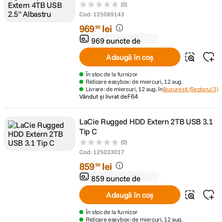
(0)
Cod
:
125089143
969
lei
99
969 puncte de
fidelitate
Adaugă în coș
În stoc de la furnizor
Ridicare easybox: de miercuri, 12 aug.
Livrare: de miercuri, 12 aug. în
Bucuresti (Sectorul 3)
Vândut și livrat de
F64
LaCie Rugged HDD Extern 2TB USB 3.1
Tip C
(0)
Cod
:
125033017
859
lei
99
859 puncte de
fidelitate
Adaugă în coș
În stoc de la furnizor
Ridicare easybox: de miercuri, 12 aug.