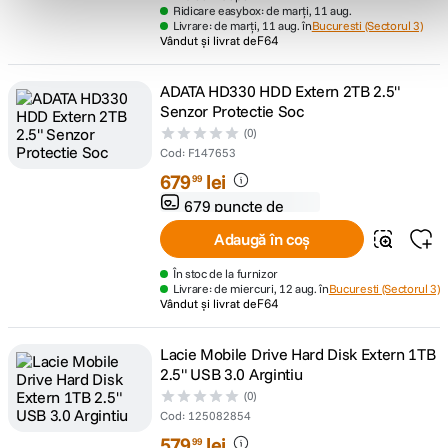
Ridicare easybox: de marți, 11 aug.
Livrare: de marți, 11 aug. în
Bucuresti (Sectorul 3)
Vândut și livrat de
F64
ADATA HD330 HDD Extern 2TB 2.5"
Senzor Protectie Soc
(0)
Cod
:
F147653
679
lei
99
679 puncte de
fidelitate
Adaugă în coș
În stoc de la furnizor
Livrare: de miercuri, 12 aug. în
Bucuresti (Sectorul 3)
Vândut și livrat de
F64
Lacie Mobile Drive Hard Disk Extern 1TB
2.5" USB 3.0 Argintiu
(0)
Cod
:
125082854
579
lei
99