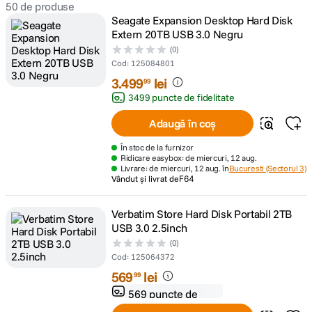
50
de produse
Seagate Expansion Desktop Hard Disk
canon sx740 hs
5
.
Extern 20TB USB 3.0 Negru
(0)
lavaliera
Cod
:
125084801
6
.
3
.
499
lei
99
sony fx
3499 puncte de fidelitate
7
.
Adaugă în coș
card memorie
8
.
În stoc de la furnizor
Ridicare easybox: de miercuri, 12 aug.
dji mic mini
9
.
Livrare: de miercuri, 12 aug. în
Bucuresti (Sectorul 3)
Vândut și livrat de
F64
dji osmo
10
.
Verbatim Store Hard Disk Portabil 2TB
USB 3.0 2.5inch
(0)
Cod
:
125064372
569
lei
99
569 puncte de
fidelitate