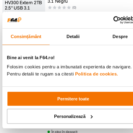
3.1 Negru
(0)
Cod
:
125046465
649
lei
99
649 puncte de
fidelitate
Consimțământ
Detalii
Despre
Adaugă în coș
În stoc de la furnizor
Ridicare easybox: de miercuri, 12 aug.
Bine ai venit la F64.ro!
Livrare: de miercuri, 12 aug. în
Bucuresti (Sectorul 3)
Vândut și livrat de
F64
Folosim cookies pentru a imbunatati experienta de navigare.
Pentru detalii te rugam sa citesti
Politica de cookies.
Verbatim Store 'n' Go HDD Extern Gen 2
4TB USB 3.0 Negru
(0)
Cod
:
125064374
Permitere toate
799
lei
99
799 puncte de
Personalizează
fidelitate
Adaugă în coș
În stoc în depozit