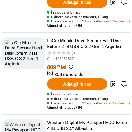
Adaugă în coș
În stoc de la furnizor
Ridicare easybox: de miercuri, 12 aug.
Livrare: de miercuri, 12 aug. în
Bucuresti (Sectorul 3)
Vândut și livrat de
F64
LaCie Mobile Drive Secure Hard Disk
Extern 2TB USB-C 3.2 Gen 1 Argintiu
(0)
Cod
:
125082627
809
lei
99
809 puncte de
fidelitate
Adaugă în coș
În stoc de la furnizor
Ridicare easybox: de miercuri, 12 aug.
Livrare: de miercuri, 12 aug. în
Bucuresti (Sectorul 3)
Vândut și livrat de
F64
Western Digital My Passport HDD Extern
4TB USB 2.5" Albastru