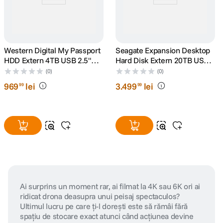
Western Digital My Passport
Seagate Expansion Desktop
HDD Extern 4TB USB 2.5"
Hard Disk Extern 20TB USB
Albastru
3.0 Negru
(0)
(0)
969
lei
3
.
499
lei
99
99
Ai surprins un moment rar, ai filmat la 4K sau 6K ori ai
ridicat drona deasupra unui peisaj spectaculos?
Ultimul lucru pe care ți-l dorești este să rămâi fără
spațiu de stocare exact atunci când acțiunea devine