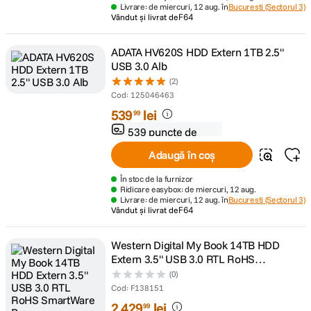
Livrare: de miercuri, 12 aug. în
Bucuresti (Sectorul 3)
Vândut și livrat de
F64
ADATA HV620S HDD Extern 1TB 2.5"
USB 3.0 Alb
(2)
Cod
:
125046463
539
lei
99
539 puncte de
fidelitate
Adaugă în coș
În stoc de la furnizor
Ridicare easybox: de miercuri, 12 aug.
Livrare: de miercuri, 12 aug. în
Bucuresti (Sectorul 3)
Vândut și livrat de
F64
Western Digital My Book 14TB HDD
Extern 3.5" USB 3.0 RTL RoHS
SmartWare Pro
(0)
Cod
:
F138151
2
.
429
lei
99