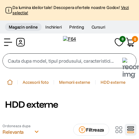
Da lumina ideilor tale! Descopera ofertele noastre Godox!
Vezi
selectia!
Magazin online
Inchirieri
Printing
Cursuri
0
0
Cont
Cauta dupa model, tipul produsului, caracteristici...
Top Cautari
Accesorii foto
Memorii externe
HDD externe
canon g7x
1
.
HDD externe
trepied
2
.
trepied telefon
3
.
Ordoneaza dupa
Filtreaza
Relevanta
peak design
4
.