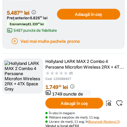
Memo
Wireless
Mirrorless
SD 1
Microfon
Crop
5
.
487
lei
SDXC
00
Adaugă în coș
Duo
24MP
UHS-I
Preț anterior:
6
.
826
lei
89
Space
Video 4K
Class
Economisești
1
.
339
lei
89
Gray
Kit
U3 V3
Content
5487 puncte de fidelitate
2 Ani
Creator cu
Resc
Obiectiv
Vezi mai multe pachete promo
O Del
RF-S 14-
30mm
Hollyland LARK MAX 2 Combo 4
Persoane Microfon Wireless 2RX + 4TX
Space Gray
(0)
Cod
:
125088457
1
.
749
lei
00
1749 puncte de
fidelitate
Adaugă în coș
În stoc în magazin
Ridicare easybox: de marți, 11 aug.
Livrare: de marți, 11 aug. în
Bucuresti (Sectorul 3)
Vândut și livrat de
F64