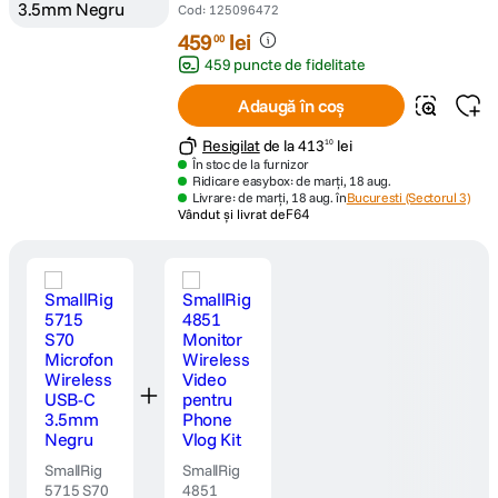
Cod
:
125096472
459
lei
00
459 puncte de fidelitate
Adaugă în coș
Resigilat
de la
413
lei
10
În stoc de la furnizor
Ridicare easybox: de marți, 18 aug.
Livrare: de marți, 18 aug. în
Bucuresti (Sectorul 3)
Vândut și livrat de
F64
SmallRig
SmallRig
5715 S70
4851