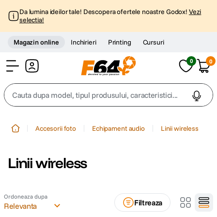
Da lumina ideilor tale! Descopera ofertele noastre Godox!
Vezi
selectia!
Magazin online
Inchirieri
Printing
Cursuri
0
0
Cont
Cauta dupa model, tipul produsului, caracteristici...
Top Cautari
Accesorii foto
Echipament audio
Linii wireless
canon g7x
1
.
Linii wireless
trepied
2
.
trepied telefon
3
.
Ordoneaza dupa
Filtreaza
Relevanta
peak design
4
.