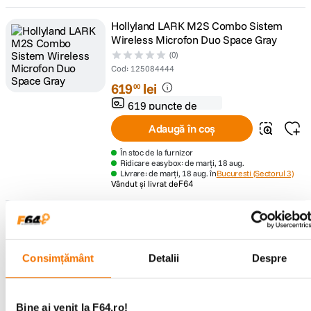
Hollyland LARK M2S Combo Sistem
Wireless Microfon Duo Space Gray
(0)
Cod
:
125084444
619
lei
00
619 puncte de
fidelitate
Adaugă în coș
În stoc de la furnizor
Ridicare easybox: de marți, 18 aug.
Livrare: de marți, 18 aug. în
Bucuresti (Sectorul 3)
Vândut și livrat de
F64
SmallRig 5717 S70-C2 Microfon
Wireless USB-C Telefon Negru
(0)
Consimțământ
Detalii
Despre
Cod
:
125095658
349
lei
00
349 puncte de
Bine ai venit la F64.ro!