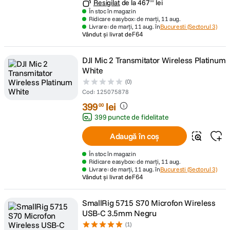
Resigilat
de la
467
lei
10
În stoc în magazin
Ridicare easybox: de marți, 11 aug.
Livrare: de marți, 11 aug. în
Bucuresti (Sectorul 3)
Vândut și livrat de
F64
DJI Mic 2 Transmitator Wireless Platinum
White
(0)
Cod
:
125075878
399
lei
00
399 puncte de fidelitate
Adaugă în coș
În stoc în magazin
Ridicare easybox: de marți, 11 aug.
Livrare: de marți, 11 aug. în
Bucuresti (Sectorul 3)
Vândut și livrat de
F64
SmallRig 5715 S70 Microfon Wireless
USB-C 3.5mm Negru
(1)