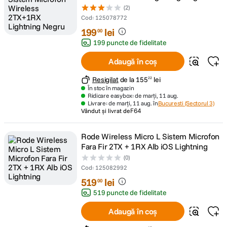
(2)
Cod
:
125078772
199
lei
00
199 puncte de fidelitate
Adaugă în coș
Resigilat
de la
155
lei
22
În stoc în magazin
Ridicare easybox: de marți, 11 aug.
Livrare: de marți, 11 aug. în
Bucuresti (Sectorul 3)
Vândut și livrat de
F64
Rode Wireless Micro L Sistem Microfon
Fara Fir 2TX + 1RX Alb iOS Lightning
(0)
Cod
:
125082992
519
lei
00
519 puncte de fidelitate
Adaugă în coș