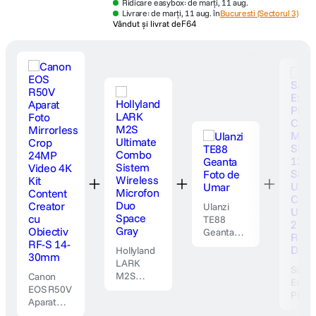
Ridicare easybox: de marți, 11 aug.
Livrare: de marți, 11 aug. în
Bucuresti (Sectorul 3)
Vândut și livrat de
F64
Ulanzi
TE88
Geanta
Foto de
Hollyland
Umar
LARK
SanDi
M2S
Canon
Extr
Ultimate
EOS R50V
PRO 
Combo
Aparat
de
Sistem
Foto