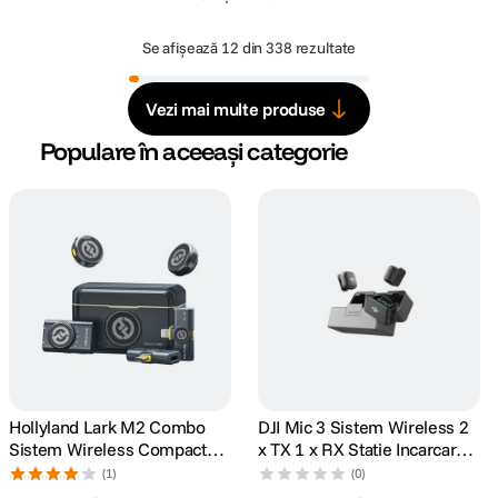
Se afișează
12 din 338 rezultate
Vezi mai multe produse
Populare în aceeași categorie
Hollyland Lark M2 Combo
DJI Mic 3 Sistem Wireless 2
Sistem Wireless Compact
x TX 1 x RX Statie Incarcare
Shine Charcoal
400m 32-bit Float Bluetooth
(1)
(0)