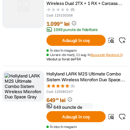
Wireless Dual 2TX + 1 RX + Carcasa
Incarcare
(0)
Cod
:
125100356
1
.
099
lei
00
1099 puncte de fidelitate
Adaugă în coș
În stoc în magazin
Livrare: de marți, 11 aug. în
Bucuresti (Sectorul 3)
Vândut și livrat de
F64
Hollyland LARK M2S Ultimate Combo
Sistem Wireless Microfon Duo Space
Gray
(1)
Cod
:
125085247
649
lei
00
649 puncte de
fidelitate
Adaugă în coș
În stoc în magazin