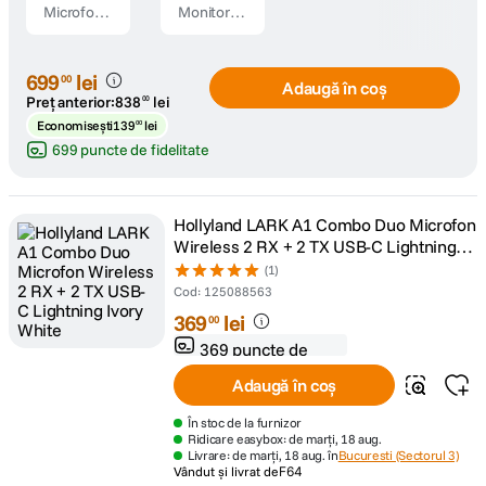
Microfon
Monitor
Wireless
Wireless
USB-C
Video
3.5mm
pentru
699
lei
00
Adaugă în coș
Negru
Phone
Preț anterior:
838
lei
00
Vlog Kit
Economisești
139
lei
00
699 puncte de fidelitate
Hollyland LARK A1 Combo Duo Microfon
Wireless 2 RX + 2 TX USB-C Lightning
Ivory White
(1)
Cod
:
125088563
369
lei
00
369 puncte de
fidelitate
Adaugă în coș
În stoc de la furnizor
Ridicare easybox: de marți, 18 aug.
Livrare: de marți, 18 aug. în
Bucuresti (Sectorul 3)
Vândut și livrat de
F64