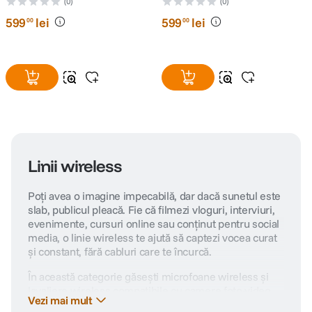
+ 1 Mobile RX + Carcasa
+ 1 RX
(0)
(0)
Incarcare
599
lei
599
lei
00
00
Linii wireless
Poți avea o imagine impecabilă, dar dacă sunetul este
slab, publicul pleacă. Fie că filmezi vloguri, interviuri,
evenimente, cursuri online sau conținut pentru social
media, o linie wireless te ajută să captezi vocea curat
și constant, fără cabluri care te încurcă.
În această categorie găsești microfoane wireless și
lavaliere wireless compatibile cu camere foto-video,
Vezi mai mult
smartphone-uri, camere de acțiune, drone sau