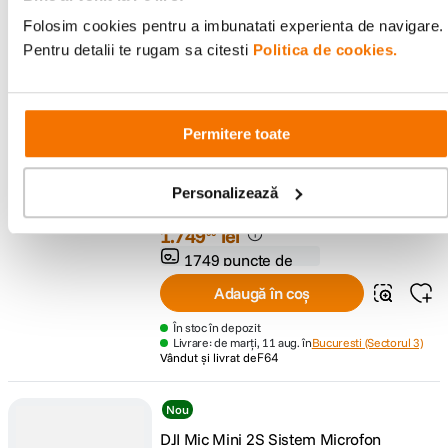
fidelitate
Adaugă în coș
Folosim cookies pentru a imbunatati experienta de navigare.
Pentru detalii te rugam sa citesti
Politica de cookies.
În stoc în magazin
Ridicare easybox: de marți, 11 aug.
Livrare: de marți, 11 aug. în
Bucuresti (Sectorul 3)
Vândut și livrat de
F64
Permitere toate
Insta360 Mic Pro Microfon Wireless 2 TX
+ 1 RX
(0)
Personalizează
Cod
:
125098772
1
.
749
lei
00
1749 puncte de
fidelitate
Adaugă în coș
În stoc în depozit
Livrare: de marți, 11 aug. în
Bucuresti (Sectorul 3)
Vândut și livrat de
F64
Nou
DJI Mic Mini 2S Sistem Microfon