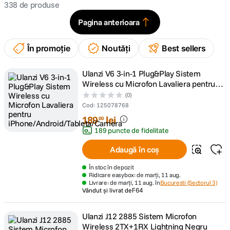
338
de produse
canon sx740 hs
Pagina anterioara
5
.
lavaliera
6
În promoție
.
Noutăți
Best sellers
card memorie
7
.
Ulanzi V6 3-in-1 Plug&Play Sistem
Wireless cu Microfon Lavaliera pentru
iPhone/Android/Tableta/Camera
ulanzi
(0)
8
.
Cod
:
125078768
189
lei
insta 360
00
9
.
189 puncte de fidelitate
godox
10
.
Adaugă în coș
În stoc în depozit
Ridicare easybox: de marți, 11 aug.
Livrare: de marți, 11 aug. în
Bucuresti (Sectorul 3)
Vândut și livrat de
F64
Ulanzi J12 2885 Sistem Microfon
Wireless 2TX+1RX Lightning Negru