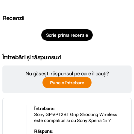
DETALII PRODUCATOR
Recenzii
Cod producator
GPVPT2BT.SYU
Scrie prima recenzie
Întrebări și răspunsuri
Nu găsești răspunsul pe care îl cauți?
Pune o întrebare
Este si un trepied
Întrebare:
Departati picioarele inteligent integrate ale grip-ului, iar acesta devine
Sony GP-VPT2BT Grip Shooting Wireless
un trepied confortabil si stabil. Astfel, veti avea ambele maini la
este compatibil si cu Sony Xperia 1iii?
dispozitie pentru vlogging si alte utilizari.
Răspuns: