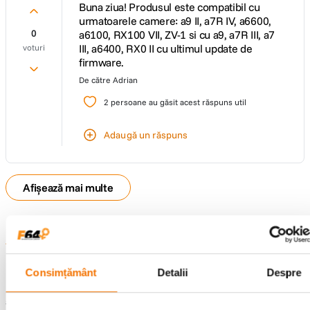
Buna ziua! Produsul este compatibil cu
urmatoarele camere: a9 II, a7R IV, a6600,
0
a6100, RX100 VII, ZV-1 si cu a9, a7R III, a7
III, a6400, RX0 II cu ultimul update de
voturi
firmware.
De către
Adrian
2
persoane au găsit acest răspuns util
Adaugă un răspuns
Afișează mai multe
Informatii conformitate produs
Consimțământ
Detalii
Despre
Descrierea bunurilor sau a serviciilor disponibile pe
www.f64.ro
(prin
imagini, video etc.) nu reprezinta o obligatie contractuala din partea F64,
acestea fiind utilizate exclusiv cu titlu de prezentare. Implicit F64 Studio