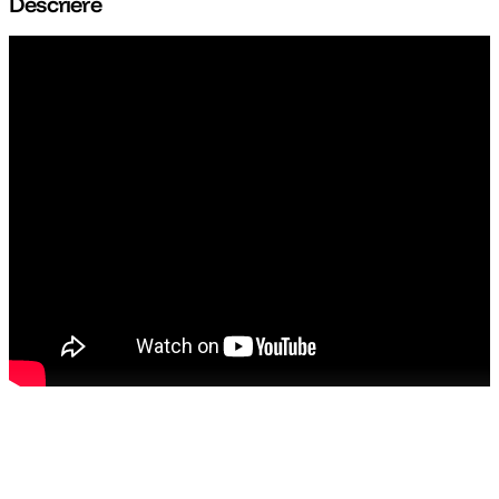
Descriere
canon sx740 hs
5
.
lavaliera
6
.
card memorie
7
.
ulanzi
8
.
insta 360
9
.
godox
10
.