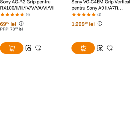
Sony AG-R2 Grip pentru
Sony VG-C4EM Grip Vertical
RX100/II/III/IV/V/VA/VI/VII
pentru Sony A9 II/A7R
IV/A7S III/A7 V
(4)
(1)
69
lei
1
.
999
lei
90
99
PRP:
70
lei
21
Alatura-te comunitatii creatorilor
Descopera inspiratie, recomandari utile,
ghiduri foto-video si oferte pregatite special
pentru tine.