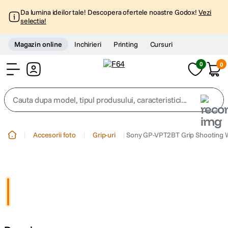
Da lumina ideilor tale! Descopera ofertele noastre Godox!
Vezi
selectia!
Magazin online
Inchirieri
Printing
Cursuri
0
0
Cont
Cauta dupa model, tipul produsului, caracteristici...
Top Cautari
Accesorii foto
Grip-uri
Sony GP-VPT2BT Grip Shooting 
canon g7x
1
.
trepied
2
.
trepied telefon
3
.
peak design
4
.