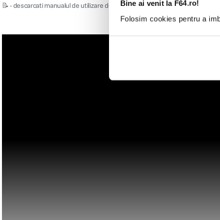
Bine ai venit la F64.ro!
📝 - descarcati manualul de utilizare de
aici
Folosim cookies pentru a imbu