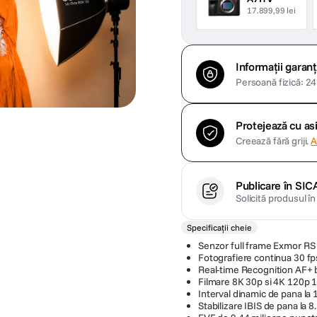
17.899,99 lei
Informații garanț
Persoană fizică: 24 
Protejează cu a
Creează fără griji.
A
Publicare în SIC
Solicită produsul î
Specificații cheie
Senzor full frame Exmor RS
Fotografiere continua 30 f
Real-time Recognition AF+ 
Filmare 8K 30p si 4K 120p 1
Interval dinamic de pana la 
Stabilizare IBIS de pana la 8