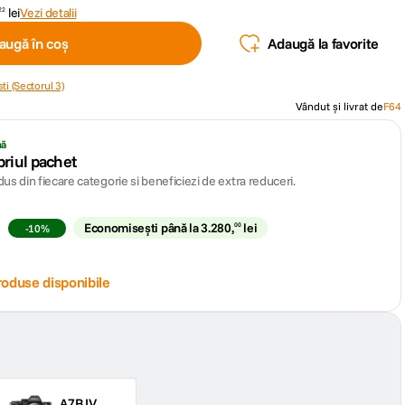
lei
Vezi detalii
22
augă în coș
Adaugă la favorite
ti (Sectorul 3)
Vândut și livrat de
F64
nă
priul pachet
us din fiecare categorie si beneficiezi de extra reduceri.
Economisești până la
3
.
280
,
lei
00
-
10
%
roduse disponibile
A7R IV