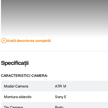
Arată descrierea completă
Specificații
CARACTERISTICI CAMERA:
Model Camera
A7R VI
Montura obiectiv
Sony E
Tip Camera
Body
Alpha 7R VI este camera ideala pentru creatorii care isi doresc rezolutie ex