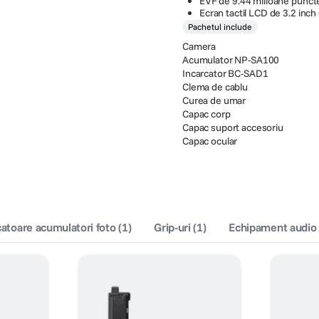
EVF de 9.44 milioane puncte
Ecran tactil LCD de 3.2 inch 
Pachetul include
Camera
Acumulator NP-SA100
Incarcator BC-SAD1
Clema de cablu
Curea de umar
Capac corp
Capac suport accesoriu
Capac ocular
catoare acumulatori foto
(
1
)
Grip-uri
(
1
)
Echipament audio