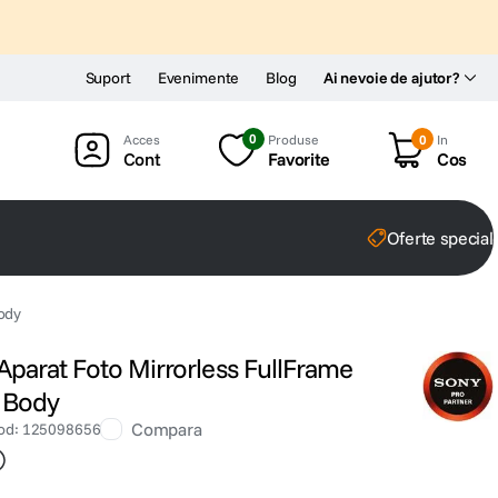
Suport
Evenimente
Blog
Ai nevoie de ajutor?
0
Produse
0
In
Cont
Favorite
Cos
Oferte special
ody
Aparat Foto Mirrorless FullFrame
 Body
Compara
od
:
125098656