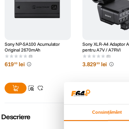
Sony NP-SA100 Acumulator
Sony XLR-A4 Adaptor 
Original 2670mAh
pentru A7V / A7RVI
(0)
(0)
619
lei
3
.
829
lei
00
99
Consimțământ
Descriere