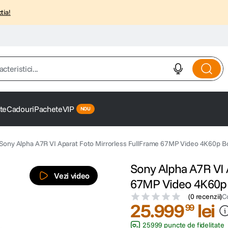
tia!
istici...
te
Cadouri
Pachete
VIP
Sony Alpha A7R VI Aparat Foto Mirrorless FullFrame 67MP Video 4K60p B
Sony Alpha A7R VI 
Vezi video
67MP Video 4K60p
(
0 recenzii
)
C
25
.
999
lei
99
25999 puncte de fidelitate