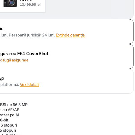
13.499,99 lei
ie
luni.
Persoană juridică: 24 luni.
Extinde garanția
sigurarea F64 CoverShot
daugă asigurare
AP
n platformă.
Vezi detalii
 BSI de 66.8 MP
ps cu AF/AE
bazat pe AI
0-bit
16 stopuri
.5 stopuri