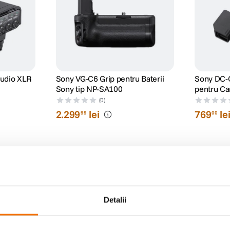
Audio XLR
Sony VG-C6 Grip pentru Baterii
Sony DC-C
Sony tip NP-SA100
pentru Ca
Bateriile
(0)
2
.
299
lei
769
le
99
00
Detalii