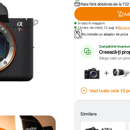
Rate fără dobânda de la
722
Ad
În stoc în magazin
Livrare: de marți, 11 aug. în
Bucures
Nu include un adaptor de priza
Cumpără-le împreu
Creează-ți pro
Alege cate un prod
Vezi toate cele 15 p
Similare
A7R V