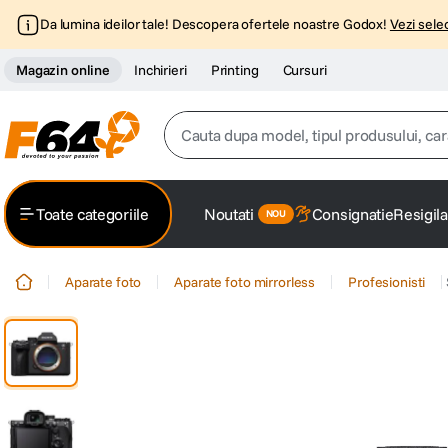
Da lumina ideilor tale! Descopera ofertele noastre Godox!
Vezi selec
Magazin online
Inchirieri
Printing
Cursuri
Cauta dupa model, tipul produsului, caracter
Top Cautari
Toate categoriile
Noutati
Consignatie
Resigila
canon g7x
1
.
Aparate foto
Aparate foto mirrorless
Profesionisti
trepied
2
.
trepied telefon
3
.
peak design
4
.
canon sx740 hs
5
.