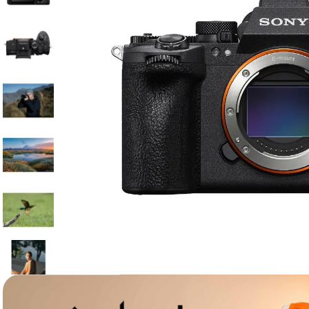
lavaliera
6
.
sony fx
7
.
card memorie
8
.
dji mic mini
9
.
dji osmo
10
.