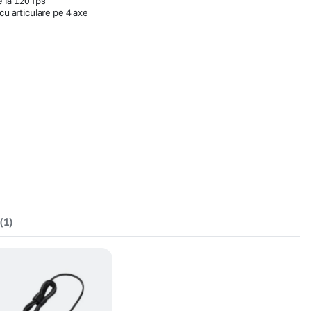
 la 120 fps
cu articulare pe 4 axe
(
1
)