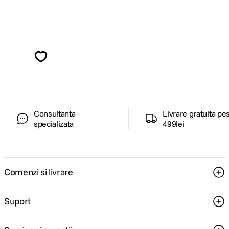
Alatura-te comunitatii creatorilor
Descopera inspiratie, recomandari utile,
ghiduri foto-video si oferte pregatite special
pentru tine.
Consultanta
Livrare gratuita pe
specializata
499lei
Comenzi si livrare
Suport