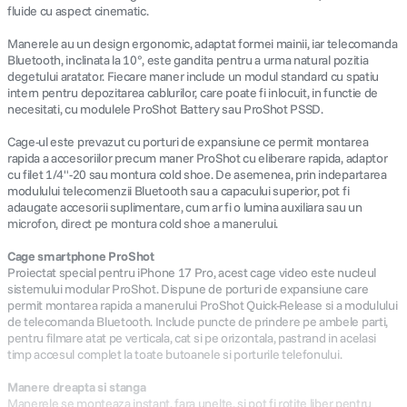
fluide cu aspect cinematic.
Manerele au un design ergonomic, adaptat formei mainii, iar telecomanda
Bluetooth, inclinata la 10°, este gandita pentru a urma natural pozitia
degetului aratator. Fiecare maner include un modul standard cu spatiu
intern pentru depozitarea cablurilor, care poate fi inlocuit, in functie de
necesitati, cu modulele ProShot Battery sau ProShot PSSD.
Cage-ul este prevazut cu porturi de expansiune ce permit montarea
rapida a accesoriilor precum maner ProShot cu eliberare rapida, adaptor
cu filet 1/4"-20 sau montura cold shoe. De asemenea, prin indepartarea
modulului telecomenzii Bluetooth sau a capacului superior, pot fi
adaugate accesorii suplimentare, cum ar fi o lumina auxiliara sau un
microfon, direct pe montura cold shoe a manerului.
Cage smartphone ProShot
Proiectat special pentru iPhone 17 Pro, acest cage video este nucleul
sistemului modular ProShot. Dispune de porturi de expansiune care
permit montarea rapida a manerului ProShot Quick-Release si a modulului
de telecomanda Bluetooth. Include puncte de prindere pe ambele parti,
pentru filmare atat pe verticala, cat si pe orizontala, pastrand in acelasi
timp accesul complet la toate butoanele si porturile telefonului.
Manere dreapta si stanga
Manerele se monteaza instant, fara unelte, si pot fi rotite liber pentru