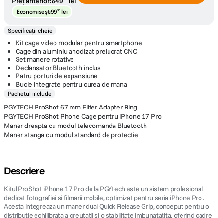
Preț anterior:
849
lei
Economisești
99
lei
90
Specificații cheie
Kit cage video modular pentru smartphone
Cage din aluminiu anodizat prelucrat CNC
Set manere rotative
Declansator Bluetooth inclus
Patru porturi de expansiune
Bucle integrate pentru curea de mana
Pachetul include
PGYTECH ProShot 67 mm Filter Adapter Ring
PGYTECH ProShot Phone Cage pentru iPhone 17 Pro
Maner dreapta cu modul telecomanda Bluetooth
Maner stanga cu modul standard de protectie
Descriere
Kitul ProShot iPhone 17 Pro de la PGYtech este un sistem profesional
dedicat fotografiei si filmarii mobile, optimizat pentru seria iPhone Pro .
Acesta integreaza un maner dual Quick Release Grip, conceput pentru o
distributie echilibrata a greutatii si o stabilitate imbunatatita, oferind cadre