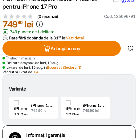
pentru iPhone 17 Pro
canon sx740 hs
5
.
(
0 recenzii
)
Cod
:
125096791
749
lei
90
lavaliera
6
.
749 puncte de fidelitate
Rate fără dobânda de la
31
lei
Vezi detalii
24
sony fx
7
.
Adaugă în coș
card memorie
8
.
În stoc în magazin
Ridicare easybox: de luni, 10 aug.
Livrare: de luni, 10 aug. în
Bucuresti (Sectorul 3)
dji mic mini
Vândut și livrat de
F64
9
.
dji osmo
10
.
Variante
iPhone 17 Pro Max
iPhone 17 Pro
749,90 lei
749,90 lei
Informații garanție