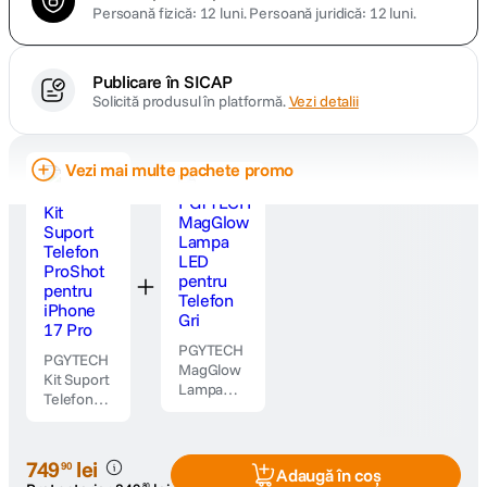
Persoană fizică: 12 luni.
Persoană juridică: 12 luni.
Publicare în SICAP
Solicită produsul în platformă.
Vezi detalii
Vezi mai multe pachete promo
PGYTECH
PGYTECH
MagGlow
Kit Suport
Lampa
Telefon
LED
ProShot
pentru
pentru
Telefon
iPhone 17
749
lei
Gri
90
Adaugă în coș
Pro
80