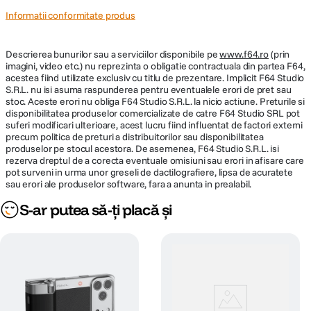
Informatii conformitate produs
Descrierea bunurilor sau a serviciilor disponibile pe
www.f64.ro
(prin
imagini, video etc.) nu reprezinta o obligatie contractuala din partea F64,
acestea fiind utilizate exclusiv cu titlu de prezentare. Implicit F64 Studio
S.R.L. nu isi asuma raspunderea pentru eventualele erori de pret sau
stoc. Aceste erori nu obliga F64 Studio S.R.L. la nicio actiune. Preturile si
disponibilitatea produselor comercializate de catre F64 Studio SRL pot
suferi modificari ulterioare, acest lucru fiind influentat de factori externi
precum politica de preturi a distribuitorilor sau disponibilitatea
produselor pe stocul acestora. De asemenea, F64 Studio S.R.L. isi
rezerva dreptul de a corecta eventuale omisiuni sau erori in afisare care
pot surveni in urma unor greseli de dactilografiere, lipsa de acuratete
sau erori ale produselor software, fara a anunta in prealabil.
S-ar putea să-ți placă și