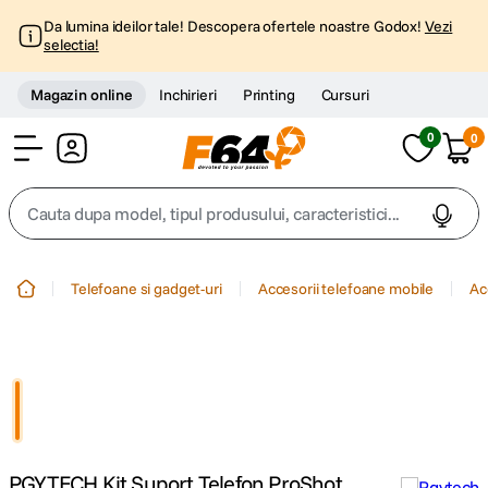
Da lumina ideilor tale! Descopera ofertele noastre Godox!
Vezi
selectia!
Magazin online
Inchirieri
Printing
Cursuri
0
0
Cont
Cauta dupa model, tipul produsului, caracteristici...
Top Cautari
Telefoane si gadget-uri
Accesorii telefoane mobile
Ac
canon g7x
1
.
trepied
2
.
trepied telefon
3
.
PGYTECH Kit Suport Telefon ProShot
peak design
4
.