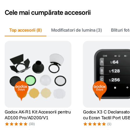
Cele mai cumpărate accesorii
Top accesorii
(
8
)
Modificatori de lumina
(
3
)
Blituri fo
Godox AK-R1 Kit Accesorii pentru
Godox X3 C Declansato
AD100 Pro/AD200/V1
cu Ecran Tactil Port US
Canon
(33)
(1)