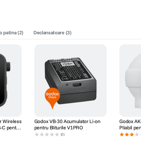
to patina
(
2
)
Declansatoare
(
3
)
r Wireless
Godox VB-30 Acumulator Li-on
Godox AK
B-C pentru
pentru Bliturile V1PRO
Pliabil p
(0)