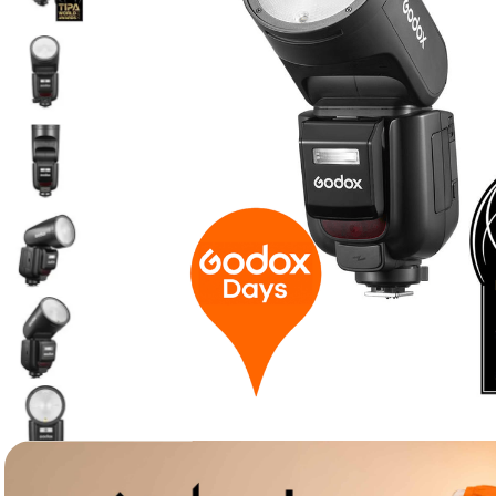
lavaliera
6
.
sony fx
7
.
card memorie
8
.
dji mic mini
9
.
dji osmo
10
.