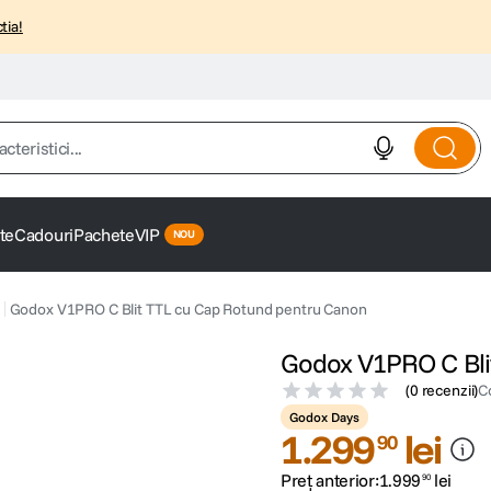
tia!
istici...
te
Cadouri
Pachete
VIP
Godox V1PRO C Blit TTL cu Cap Rotund pentru Canon
Godox V1PRO C Bli
(
0 recenzii
)
C
Godox Days
1
.
299
lei
90
Preț anterior:
1
.
999
lei
90