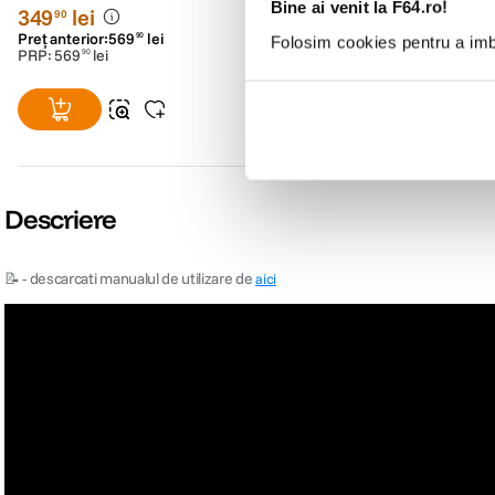
Bine ai venit la F64.ro!
349
lei
169
lei
90
90
Preț anterior:
569
lei
Preț anterior:
305
lei
90
00
Folosim cookies pentru a imbu
PRP:
569
lei
90
Descriere
📝 - descarcati manualul de utilizare de
aici