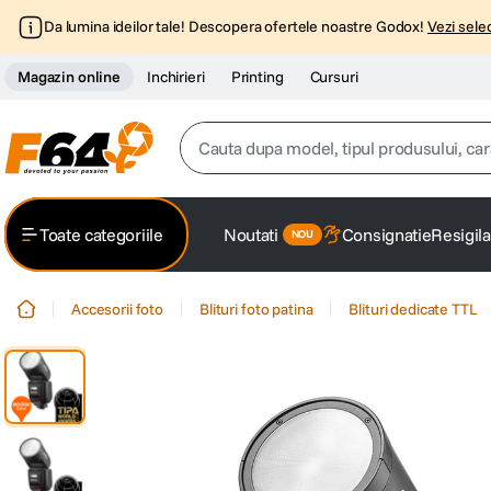
Da lumina ideilor tale! Descopera ofertele noastre Godox!
Vezi selec
Magazin online
Inchirieri
Printing
Cursuri
Cauta dupa model, tipul produsului, caracter
Top Cautari
Toate categoriile
Noutati
Consignatie
Resigila
canon g7x
1
.
Accesorii foto
Blituri foto patina
Blituri dedicate TTL
trepied
2
.
trepied telefon
3
.
peak design
4
.
canon sx740 hs
5
.