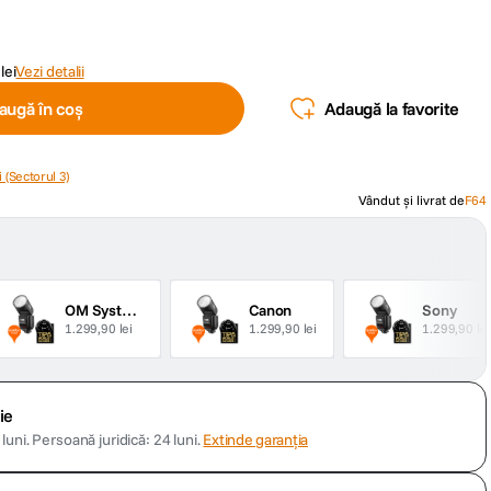
lei
Vezi detalii
augă în coș
Adaugă la favorite
 (Sectorul 3)
Vândut și livrat de
F64
OM Systems
Canon
Sony
1.299,90 lei
1.299,90 lei
1.299,90 lei
ie
luni.
Persoană juridică: 24 luni.
Extinde garanția