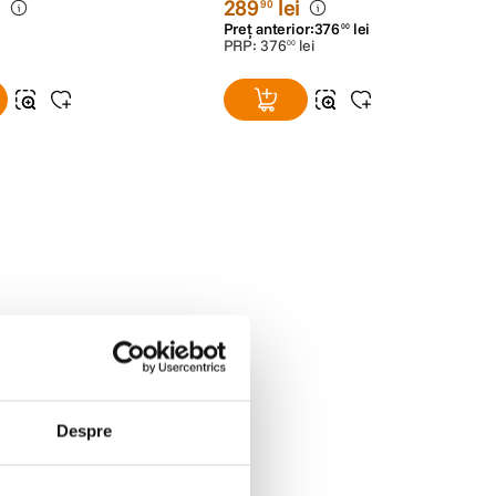
i
289
lei
90
Preț anterior:
376
lei
00
PRP:
376
lei
00
Despre