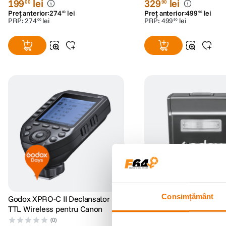
199
lei
329
lei
00
90
Preț anterior:
274
lei
Preț anterior:
499
lei
00
90
PRP:
274
lei
PRP:
499
lei
00
90
Consimțământ
Godox XPRO-C II Declansator
Godox SU100 Suport Fl
TTL Wireless pentru Canon
pentru V1Pro
(0)
(0)