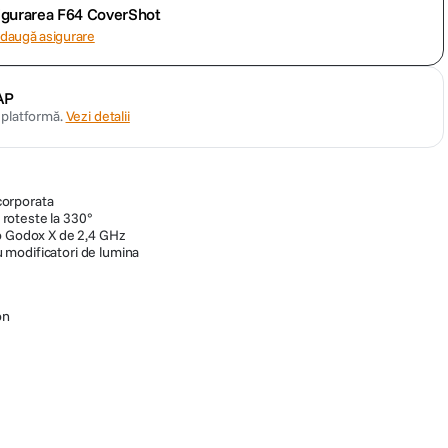
sigurarea F64 CoverShot
daugă asigurare
AP
n platformă.
Vezi detalii
orporata
e roteste la 330°
io Godox X de 2,4 GHz
modificatori de lumina
c
on