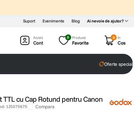
Suport
Evenimente
Blog
Ai nevoie de ajutor?
0
Produse
0
In
Cont
Favorite
Cos
Oferte special
t TTL cu Cap Rotund pentru Canon
Compara
od
:
125075675