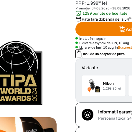
PRP:
1
.
999
lei
90
Promoție:
04.08.2026
-
18.08.2026
1299 puncte de fidelitate
Rate fără dobânda de la
54
16
Ad
În stoc în magazin
Ridicare easybox: de luni, 10 aug.
Livrare: de luni, 10 aug. în
Bucuresti
Include un adaptor de priza
Variante
Nikon
1.299,90 lei
Informații garanț
Persoană fizică: 24 