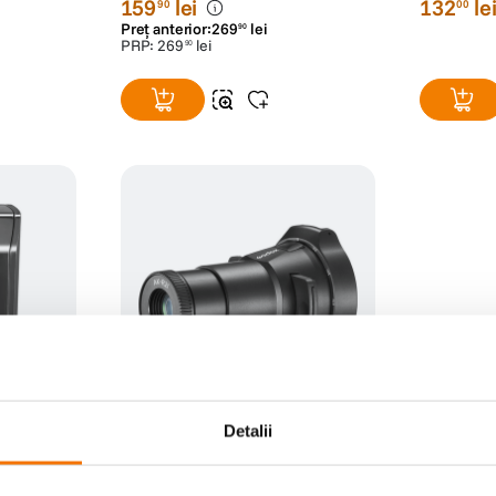
159
lei
132
le
90
00
Preț anterior:
269
lei
90
PRP:
269
lei
90
Detalii
ash
Godox AK-R21 Snoot Proiectie pt
Blit
(0)