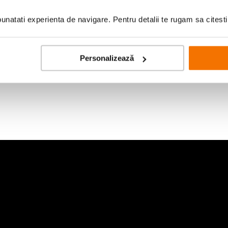
299
lei
00
Preț anterior:
507
lei
00
natati experienta de navigare. Pentru detalii te rugam sa citest
PRP:
507
lei
00
Personalizează