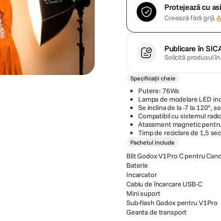
Protejează cu a
Creează fără griji.
A
Publicare în SIC
Solicită produsul î
Specificații cheie
Putere: 76Ws
Lampa de modelare LED inc
Se inclina de la -7 la 120°, s
Compatibil cu sistemul rad
Atasament magnetic pentru 
Timp de reciclare de 1,5 se
Pachetul include
Blit Godox V1Pro C pentru Can
Baterie
Incarcator
Cablu de încarcare USB-C
Mini suport
Sub-flash Godox pentru V1Pro
Geanta de transport