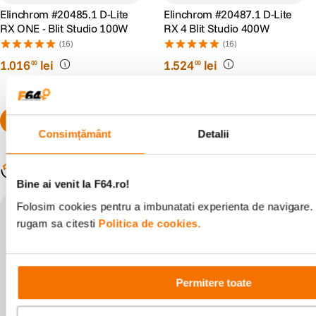
Battery flash
6000/350
Elinchrom #20485.1 D-Lite
Elinchrom #20487.1 D-Lite
quantity
RX ONE - Blit Studio 100W
RX 4 Blit Studio 400W
(min/max,
LED On)
(16)
(16)
1
.
016
lei
1
.
524
lei
00
00
Stabilitatea
+200K
culorii blitului
in intervalul
de putere
(toate
Consimțământ
Detalii
modurile)
Auto power
Regleaza automat setarile de putere in timp
Populare în aceeași categorie
dumping
real
Bine ai venit la F64.ro!
Power
±0.5%
stability
Folosim cookies pentru a imbunatati experienta de navigare. P
rugam sa citesti
Politica de cookies.
Temperatura
Standard: 5600*
culoare in K
(max. power)
Action: 5900
Permitere toate
HSS: 5500