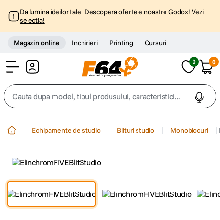
Da lumina ideilor tale! Descopera ofertele noastre Godox!
Vezi
selectia!
Magazin online
Inchirieri
Printing
Cursuri
0
0
Cont
Cauta dupa model, tipul produsului, caracteristici...
Top Cautari
Echipamente de studio
Blituri studio
Monoblocuri
canon g7x
1
.
trepied
2
.
trepied telefon
3
.
peak design
4
.