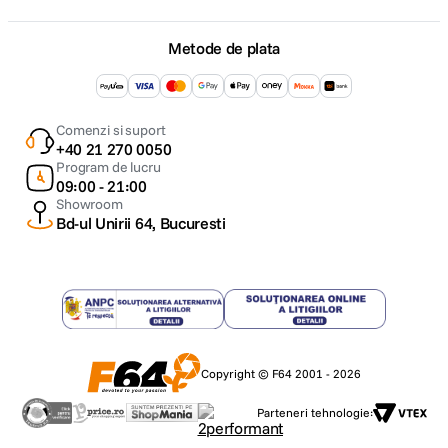
Skyport (cu
Transmitter
Metode de plata
Pro)
Exterior: pana la 200 m
Comenzi si suport
+40 21 270 0050
Program de lucru
09:00 - 21:00
Showroom
Bluetooth
Version 4.2
Bd-ul Unirii 64, Bucuresti
(incorporat)
Software de studio compatibil
Windows, macOS, Android, iOS
USB-C input
incarcare & firmware update
Sync voltage
5V (compatible with all cameras)
Copyright © F64 2001 - 2026
Sync socket
3.5 mm jack
Fan
Fan cooled,
Parteneri tehnologie:
Smart Pro Active cooling