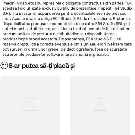
imagini, video etc.) nu reprezinta o obligatie contractuala din partea F64,
(min/max
acestea fiind utilizate exclusiv cu titlu de prezentare. Implicit F64 Studio
power in s.)
S.R.L. nu isi asuma raspunderea pentru eventualele erori de pret sau
stoc. Aceste erori nu obliga F64 Studio S.R.L. la nicio actiune. Preturile si
disponibilitatea produselor comercializate de catre F64 Studio SRL pot
suferi modificari ulterioare, acest lucru fiind influentat de factori externi
Mod de func?
TTL (cu Transmitter Pro) Manual
precum politica de preturi a distribuitorilor sau disponibilitatea
ionare a
produselor pe stocul acestora. De asemenea, F64 Studio S.R.L. isi
blitului
rezerva dreptul de a corecta eventuale omisiuni sau erori in afisare care
pot surveni in urma unor greseli de dactilografiere, lipsa de acuratete
Standard
Temperatura de culoare optimizata pe toata
sau erori ale produselor software, fara a anunta in prealabil.
mode
gama de putere
S-ar putea să-ți placă și
Action mode
Durata mai rapida a blitului pe toata gama
de putere
TTL mode
Da (cuTransmitter Pro)
HSS mode
Da (cuTransmitter Pro)
Baterie Li-Ion
82Wh/DC 14.4V
Battery flash
14'600/450
quantity
(min/max,
LED Off)