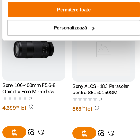
Noi în categorie
Permitere toate
Nou
Nou
Personalizează
Sony 100-400mm F5.6-8
Sony ALCSH183 Parasolar
Obiectiv Foto Mirrorless
pentru SEL50150GM
Montura E
(0)
(0)
4
.
699
lei
99
569
lei
99