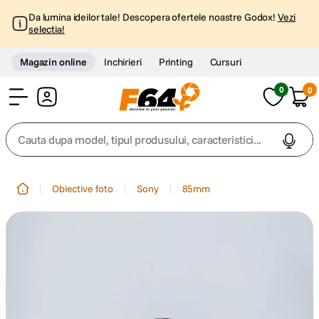
Da lumina ideilor tale! Descopera ofertele noastre Godox!
Vezi
selectia!
Magazin online
Inchirieri
Printing
Cursuri
0
0
Cont
Cauta dupa model, tipul produsului, caracteristici...
Top Cautari
Obiective foto
Sony
85mm
canon g7x
1
.
trepied
2
.
trepied telefon
3
.
peak design
4
.