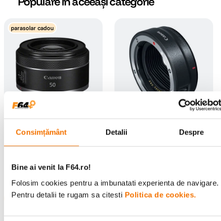
Populare în aceeași categorie
parasolar cadou
Canon RF 50mm F1.8 STM
Canon Adaptor Obiective
Consimțământ
Detalii
Despre
Obiectiv Foto Mirrorless
Canon EF pentru Body cu
Montura RF
(29)
(53)
1
.
199
lei
559
lei
99
99
Bine ai venit la F64.ro!
PRP:
1
.
399
lei
99
Folosim cookies pentru a imbunatati experienta de navigare.
Pentru detalii te rugam sa citesti
Politica de cookies.