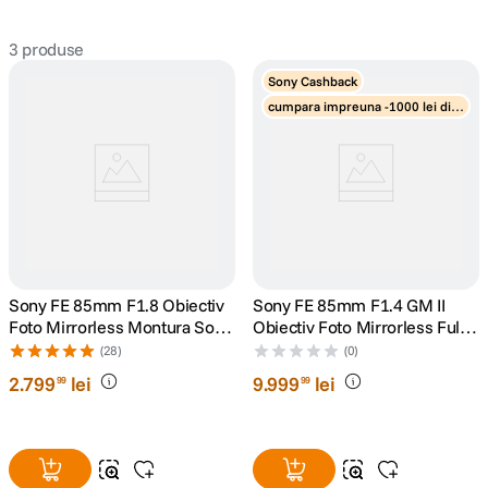
3
produse
Sony Cashback
cumpara impreuna -1000 lei disc
ount obiective
Sony FE 85mm F1.8 Obiectiv
Sony FE 85mm F1.4 GM II
Foto Mirrorless Montura Sony
Obiectiv Foto Mirrorless Full
E
Frame
(28)
(0)
2
.
799
lei
9
.
999
lei
99
99