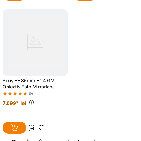
Sony FE 85mm F1.4 GM
Obiectiv Foto Mirrorless
Montura Sony E
(9)
7
.
099
lei
99