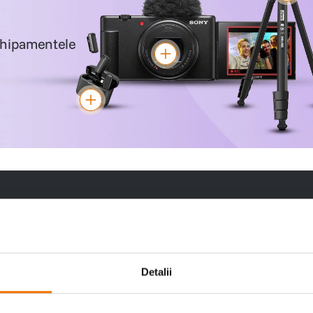
echipamentele
ontinuă
Blițuri studio
Lămpi Video
Modificatoar
Godox Days
Godox Da
Detalii