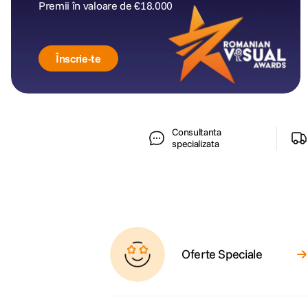
Premii în valoare de €18.000
Înscrie-te
Consultanta
specializata
Oferte Speciale