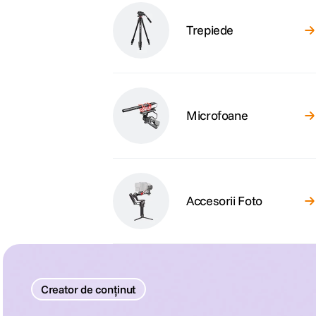
Trepiede
Microfoane
Accesorii Foto
Creator de conținut