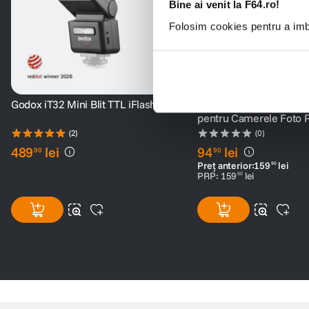
Bine ai venit la F64.ro!
Folosim cookies pentru a imbu
Godox iT32 Mini Blit TTL iFlash
Godox iM20 iFlash Blit 
pentru Camerele Foto 
Negru
(2)
(0)
489
lei
94
lei
90
90
Preț anterior:
159
lei
90
PRP:
159
lei
90