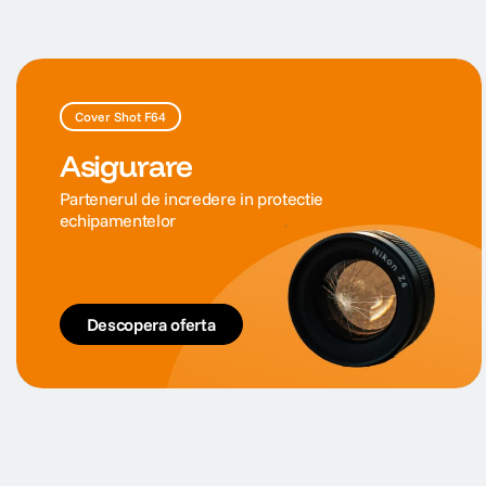
Cover Shot F64
Asigurare
Partenerul de incredere in protectie
echipamentelor
Descopera oferta