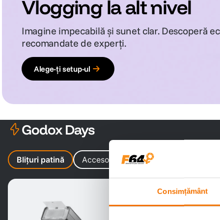
Vlogging la alt nivel
Imagine impecabilă și sunet clar. Descoperă 
recomandate de experți.
Alege-ți setup-ul
Godox Days
Blițuri patină
Accesorii blițuri
Lămpi Lumină C
Godox Days
Consimțământ