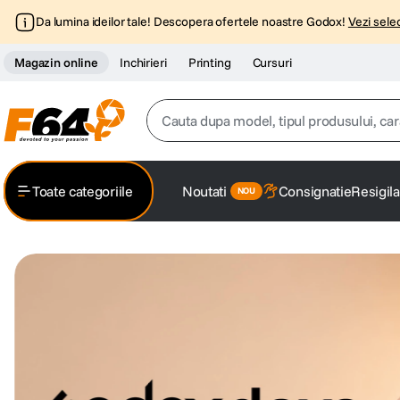
Da lumina ideilor tale! Descopera ofertele noastre Godox!
Vezi selec
Magazin online
Inchirieri
Printing
Cursuri
Cauta dupa model, tipul produsului, caracter
Top Cautari
Toate categoriile
Noutati
Consignatie
Resigila
canon g7x
1
.
trepied
2
.
trepied telefon
3
.
peak design
4
.
canon sx740 hs
5
.