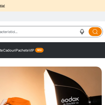
tia!
istici...
te
Cadouri
Pachete
VIP