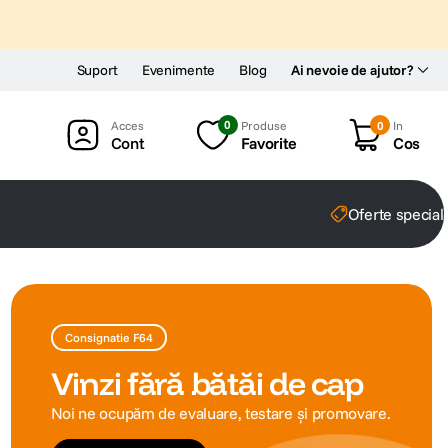
Suport
Evenimente
Blog
Ai nevoie de ajutor?
0
Produse
0
In
Cont
Favorite
Cos
Oferte special
Consignatie F64
Vinzi fără bătăi de cap
Noi ne ocupăm de evaluare, testare și promovare.