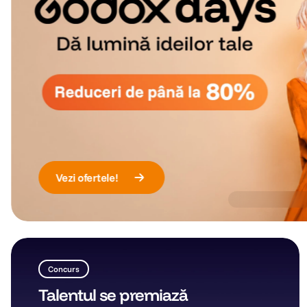
lavaliera
6
.
card memorie
7
.
dji mic mini
8
.
dji osmo
9
.
insta 360
10
.
Vezi ofertele!
Concurs
Talentul se premiază