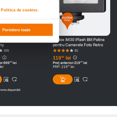
i
Politica de cookies.
Permitere toate
g V860IIIS Blit TTL
Godox iM30 iFlash Blit Patina
ny
pentru Camerele Foto Retro
(10)
(1)
i
119
lei
90
or:
999
lei
Preț anterior:
219
lei
90
90
lei
PRP:
219
lei
90
romo disponibil