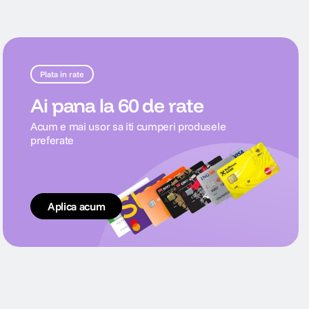
Plata in rate
Ai pana la 60 de rate
Acum e mai usor sa iti cumperi produsele
preferate
Aplica acum