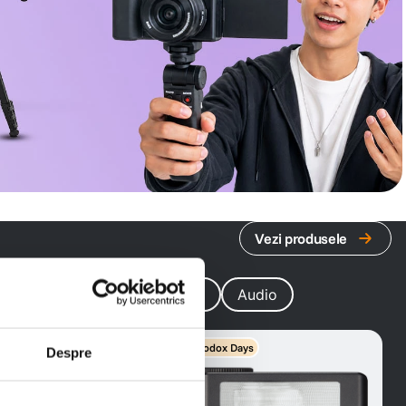
Vezi produsele
e Lumină
Accesorii Studio
Audio
ys
Godox Days
Despre