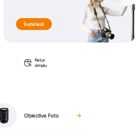
Închiriază
Retur
simplu
Obiective Foto