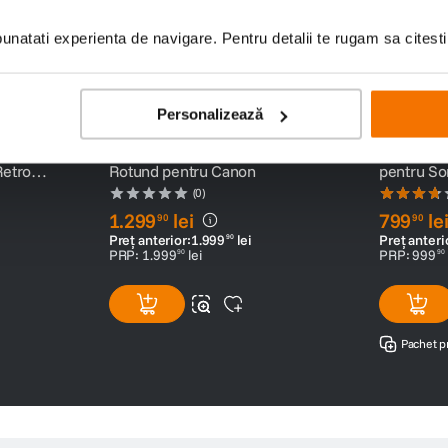
natati experienta de navigare. Pentru detalii te rugam sa citest
Personalizează
Patina
Godox V1PRO C Blit TTL cu Cap
Godox Vin
Retro
Rotund pentru Canon
pentru So
(0)
1
.
299
lei
799
le
90
90
Preț anterior:
1
.
999
lei
Preț anteri
90
PRP:
1
.
999
lei
PRP:
999
90
90
Pachet p